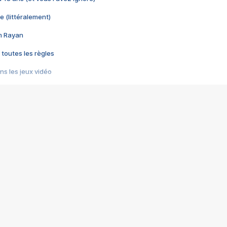
e (littéralement)
im Rayan
 toutes les règles
s les jeux vidéo
us choquant de Rockstar ? - Le scandale BULLY
e plus moche de Steam
du RÊVE tourne au CAUCHEMAR
pendant 8 heures
it… à tort
umiliés par un jeu vidéo
ire - Final Fantasy 8
ti un empire - Age of Empires