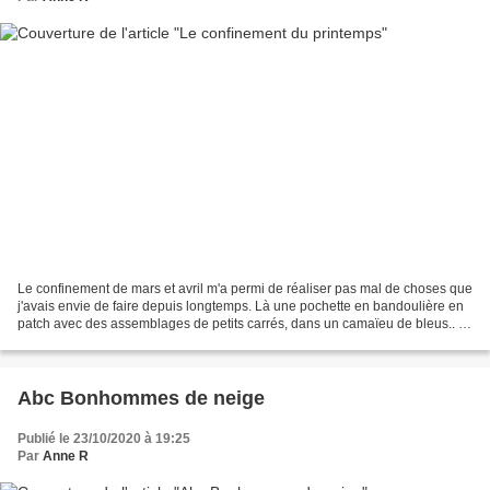
Le confinement de mars et avril m'a permi de réaliser pas mal de choses que
j'avais envie de faire depuis longtemps. Là une pochette en bandoulière en
patch avec des assemblages de petits carrés, dans un camaïeu de bleus.. .
Sur le devant, j'ai réalisé...
Abc Bonhommes de neige
Publié le 23/10/2020 à 19:25
Par
Anne R